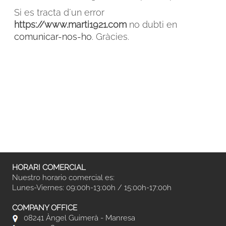
Si es tracta d´un error
https://www.marti1921.com
no dubti en
comunicar-nos-ho
. Gràcies.
FACEBOOK
INSTAGRAM
CAT
ESP
ENG
FRA
HORARI COMERCIAL
Nuestro horario comercial es:
Lunes-Viernes: 09:00h-13:00h / 15:00h-17:00h
COMPANY OFFICE
08241 Àngel Guimerà - Manresa