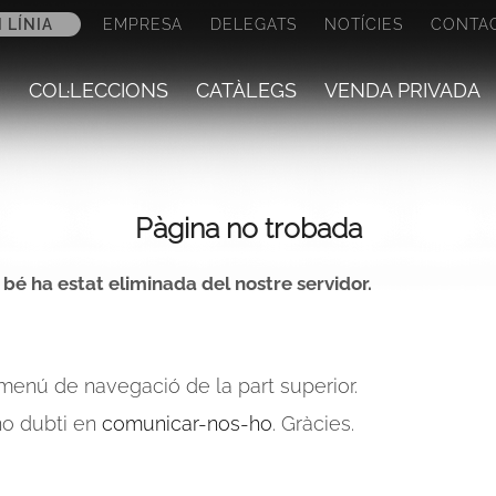
 LÍNIA
EMPRESA
DELEGATS
NOTÍCIES
CONTA
COL·LECCIONS
CATÀLEGS
VENDA PRIVADA
Pàgina no trobada
o bé ha estat eliminada del nostre servidor.
 menú de navegació de la part superior.
o dubti en
comunicar-nos-ho
. Gràcies.