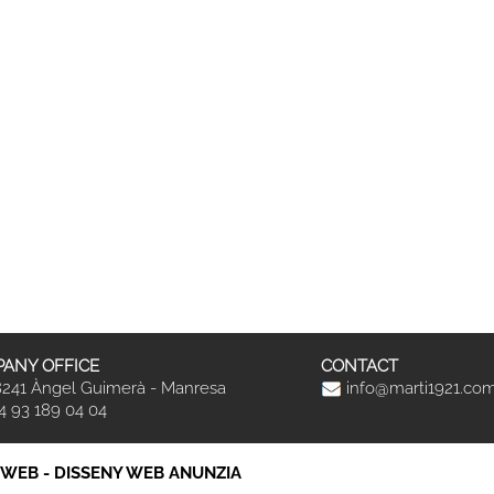
ANY OFFICE
CONTACT
241 Àngel Guimerà - Manresa
info@marti1921.co
4 93 189 04 04
 WEB
-
DISSENY WEB ANUNZIA