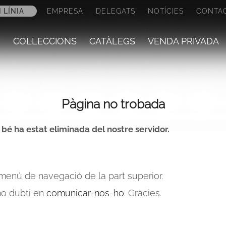
 LÍNIA
EMPRESA
DELEGATS
NOTÍCIES
CONTA
COL·LECCIONS
CATÀLEGS
VENDA PRIVADA
Pàgina no trobada
o bé ha estat eliminada del nostre servidor.
 menú de navegació de la part superior.
o dubti en
comunicar-nos-ho
. Gràcies.