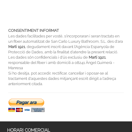
CONSENTIMENT INFORMAT
Les dades facilitades per vostè, s'incorporaran i seran tractats en
un fitxer automatitzat de San Carlo Luxury Bathroom, S.L. des d'ara
Marti 1921
, degudament inscrit davant l'Agència Espanyola de
Protecció de Dades, amb la finalitat d'atendre la present relació.
Les dades són confidencials i d'ús exclusiu de
Marti 1921
,
responsable del fitxer i amb domicili a 08241 Àngel Guimerà -
Manresa
Si ho desitja, pot accedir, rectificar, cancel·lar i oposar-se al
tractament d'aquestes dades mitjançant escrit dirigit a l'adreça
anteriorment citada.
HORARI COMERCIAL