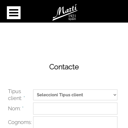
Contacte
Tipus
client:
*
Nom:
*
Cognoms: