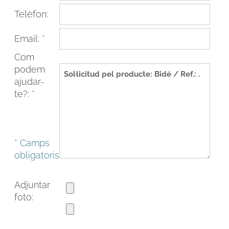
Telèfon:
Email:
*
Com
podem
ajudar-
te?:
*
* Camps
FACEBOOK
INSTAGRAM
obligatoris
CAT
ESP
ENG
FRA
Adjuntar
foto: