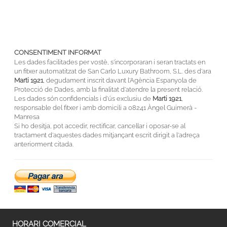
CONSENTIMENT INFORMAT
Les dades facilitades per vostè, s'incorporaran i seran tractats en
un fitxer automatitzat de San Carlo Luxury Bathroom, S.L. des d'ara
Marti 1921
, degudament inscrit davant l'Agència Espanyola de
Protecció de Dades, amb la finalitat d'atendre la present relació.
Les dades són confidencials i d'ús exclusiu de
Marti 1921
,
responsable del fitxer i amb domicili a 08241 Àngel Guimerà -
Manresa
Si ho desitja, pot accedir, rectificar, cancel·lar i oposar-se al
tractament d'aquestes dades mitjançant escrit dirigit a l'adreça
anteriorment citada.
HORARI COMERCIAL