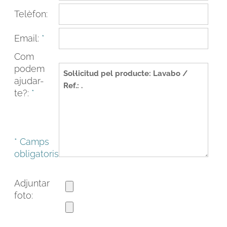
Telèfon:
Email:
*
Com
podem
ajudar-
te?:
*
* Camps
FACEBOOK
INSTAGRAM
obligatoris
CAT
ESP
ENG
FRA
Adjuntar
foto: