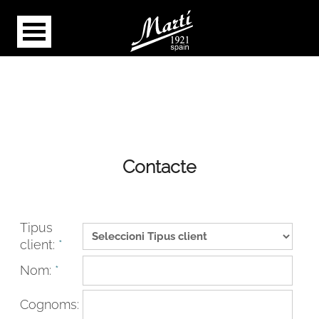
Contacte
Tipus
client:
*
Nom:
*
Cognoms: