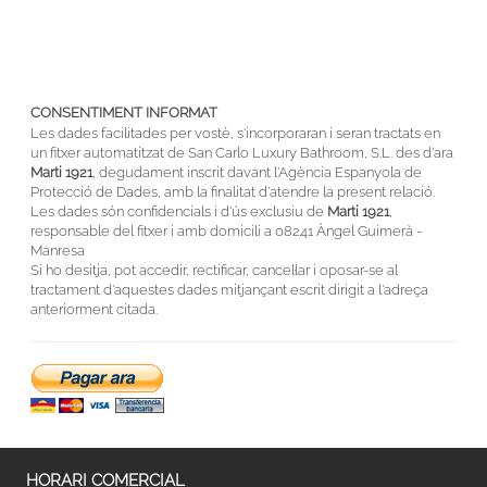
CONSENTIMENT INFORMAT
Les dades facilitades per vostè, s'incorporaran i seran tractats en
un fitxer automatitzat de San Carlo Luxury Bathroom, S.L. des d'ara
Marti 1921
, degudament inscrit davant l'Agència Espanyola de
Protecció de Dades, amb la finalitat d'atendre la present relació.
Les dades són confidencials i d'ús exclusiu de
Marti 1921
,
responsable del fitxer i amb domicili a 08241 Àngel Guimerà -
Manresa
Si ho desitja, pot accedir, rectificar, cancel·lar i oposar-se al
tractament d'aquestes dades mitjançant escrit dirigit a l'adreça
anteriorment citada.
HORARI COMERCIAL