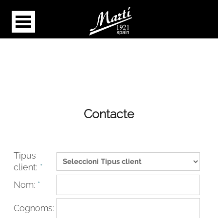
Contacte
Tipus
client:
*
Nom:
*
Cognoms: