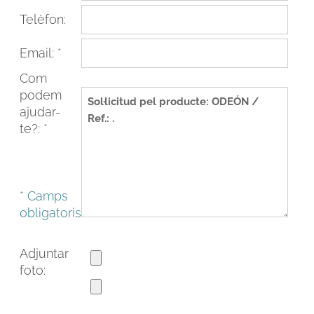
Telèfon:
Email:
*
Com
podem
ajudar-
te?:
*
* Camps
FACEBOOK
INSTAGRAM
obligatoris
CAT
ESP
ENG
FRA
Adjuntar
foto: