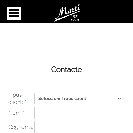
Contacte
Tipus
client:
*
Nom:
*
Cognoms: