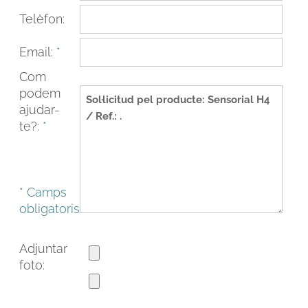
Telèfon:
Email:
*
Com
podem
ajudar-
te?:
*
* Camps
FACEBOOK
INSTAGRAM
obligatoris
CAT
ESP
ENG
FRA
Adjuntar
foto: