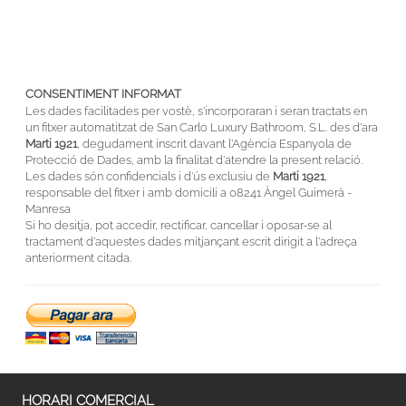
CONSENTIMENT INFORMAT
Les dades facilitades per vostè, s'incorporaran i seran tractats en
un fitxer automatitzat de San Carlo Luxury Bathroom, S.L. des d'ara
Marti 1921
, degudament inscrit davant l'Agència Espanyola de
Protecció de Dades, amb la finalitat d'atendre la present relació.
Les dades són confidencials i d'ús exclusiu de
Marti 1921
,
responsable del fitxer i amb domicili a 08241 Àngel Guimerà -
Manresa
Si ho desitja, pot accedir, rectificar, cancel·lar i oposar-se al
tractament d'aquestes dades mitjançant escrit dirigit a l'adreça
anteriorment citada.
HORARI COMERCIAL