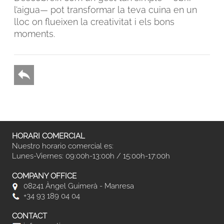
l’aigua— pot transformar la teva cuina en un
lloc on flueixen la creativitat i els bons
moments.
HORARI COMERCIAL
Nuestro horario comercial es:
Lunes-Viernes: 09:00h-13:00h / 15:00h-17:00h
COMPANY OFFICE
08241 Àngel Guimerà - Manresa
+34 93 189 04 04
CONTACT