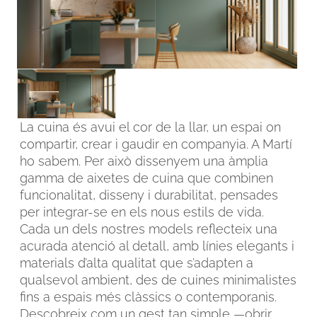
La cuina és avui el cor de la llar, un espai on
compartir, crear i gaudir en companyia. A Martí
ho sabem. Per això dissenyem una àmplia
gamma de aixetes de cuina que combinen
funcionalitat, disseny i durabilitat, pensades
FACEBOOK
INSTAGRAM
per integrar-se en els nous estils de vida.
Cada un dels nostres models reflecteix una
CAT
ESP
ENG
FRA
acurada atenció al detall, amb línies elegants i
materials d’alta qualitat que s’adapten a
qualsevol ambient, des de cuines minimalistes
fins a espais més clàssics o contemporanis.
Descobreix com un gest tan simple —obrir