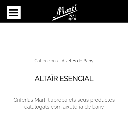
Col·leccions -
Aixetes de Bany
ALTAÏR ESENCIAL
Griferías Martí t'apropa els seus productes
catalogats com aixeteria de bany