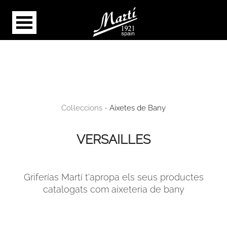
Col·leccions -
Aixetes de Bany
VERSAILLES
Griferías Martí t'apropa els seus productes
catalogats com aixeteria de bany