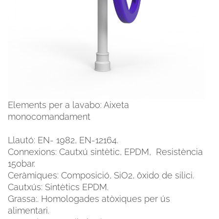
Elements per a lavabo: Aixeta
monocomandament
FACEBOOK
INSTAGRAM
Llautó: EN- 1982, EN-12164.
Connexions: Cautxú sintètic, EPDM, Resistència
CAT
ESP
ENG
FRA
150bar.
Ceràmiques: Composició, SiO2, ôxido de silici.
Cautxús: Sintètics EPDM.
Grassa:. Homologades atòxiques per ús
alimentari.