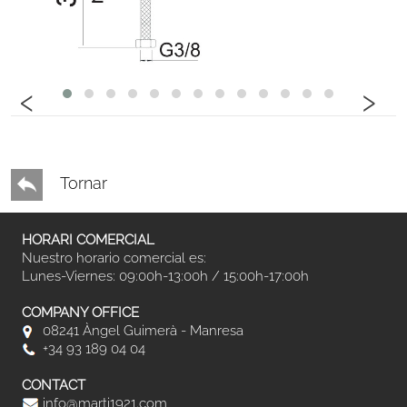
‹
›
Tornar
HORARI COMERCIAL
Nuestro horario comercial es:
Lunes-Viernes: 09:00h-13:00h / 15:00h-17:00h
COMPANY OFFICE
08241 Àngel Guimerà - Manresa
+34 93 189 04 04
CONTACT
info@marti1921.com