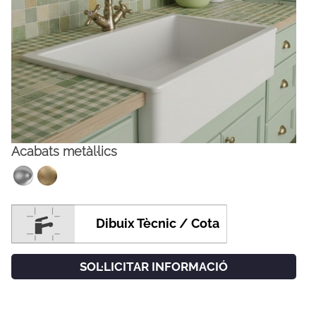
Acabats metàl·lics
FACEBOOK
INSTAGRAM
Dibuix Tècnic / Cota
CAT
ESP
ENG
FRA
SOL·LICITAR INFORMACIÓ