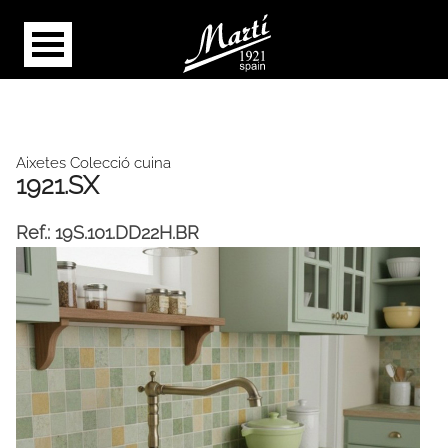
Aixetes Colecció cuina
1921.SX
Ref.:
19S.101.DD22H.BR