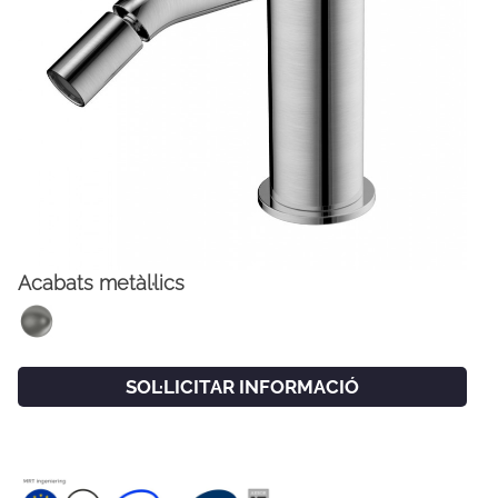
Acabats metàl·lics
FACEBOOK
INSTAGRAM
CAT
ESP
ENG
FRA
SOL·LICITAR INFORMACIÓ