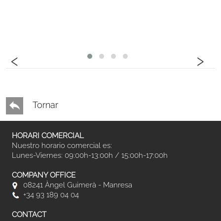
‹
›
Tornar
HORARI COMERCIAL
Nuestro horario comercial es:
Lunes-Viernes: 09:00h-13:00h / 15:00h-17:00h
COMPANY OFFICE
08241 Àngel Guimerà - Manresa
+34 93 189 04 04
CONTACT