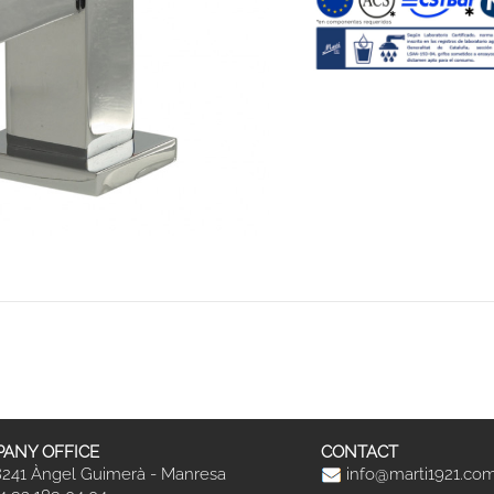
ANY OFFICE
CONTACT
241 Àngel Guimerà - Manresa
info@marti1921.co