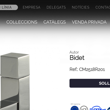
 LÍNIA
EMPRESA
DELEGATS
NOTÍCIES
CONTA
COL·LECCIONS
CATÀLEGS
VENDA PRIVADA
Autor
Bidet
Ref.:
CM2518R201
SOL·