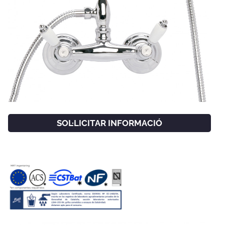
SOL·LICITAR INFORMACIÓ
FACEBOOK
INSTAGRAM
CAT
ESP
ENG
FRA