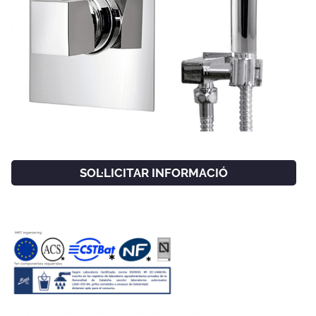
SOL·LICITAR INFORMACIÓ
FACEBOOK
INSTAGRAM
CAT
ESP
ENG
FRA