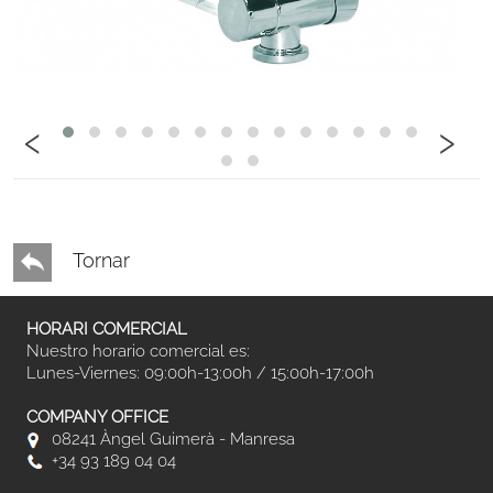
‹
›
Tornar
HORARI COMERCIAL
Nuestro horario comercial es:
Lunes-Viernes: 09:00h-13:00h / 15:00h-17:00h
COMPANY OFFICE
08241 Àngel Guimerà - Manresa
+34 93 189 04 04