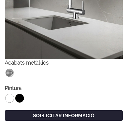
Acabats metàl·lics
FACEBOOK
INSTAGRAM
Pintura
CAT
ESP
ENG
FRA
SOL·LICITAR INFORMACIÓ