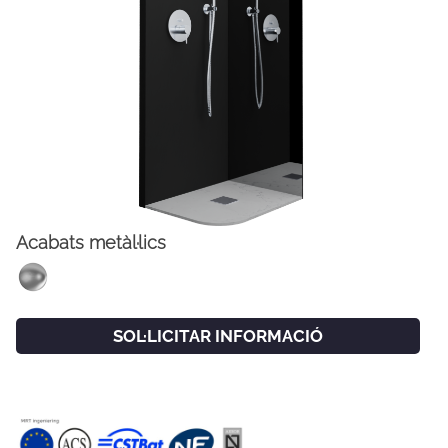
Acabats metàl·lics
FACEBOOK
INSTAGRAM
CAT
ESP
ENG
FRA
SOL·LICITAR INFORMACIÓ