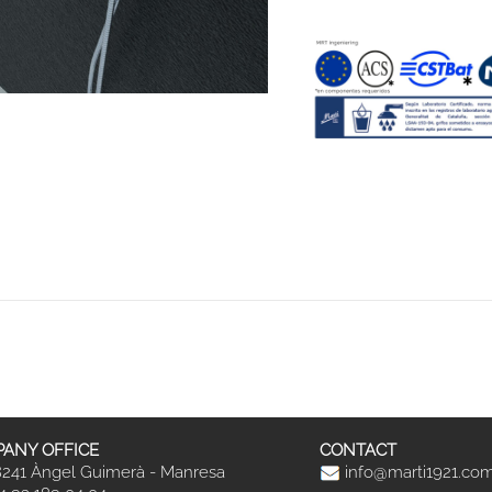
ANY OFFICE
CONTACT
241 Àngel Guimerà - Manresa
info@marti1921.co