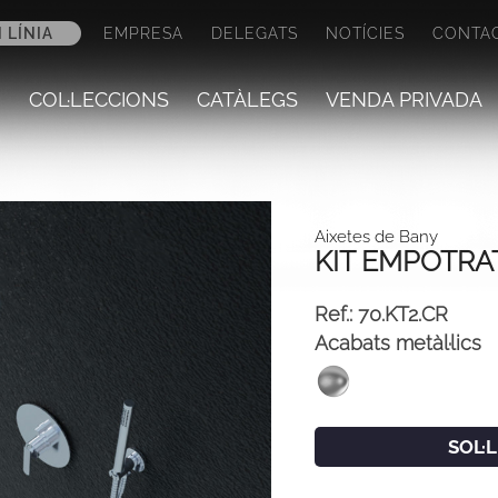
 LÍNIA
EMPRESA
DELEGATS
NOTÍCIES
CONTA
COL·LECCIONS
CATÀLEGS
VENDA PRIVADA
Aixetes de Bany
KIT EMPOTR
Ref.:
70.KT2.CR
Acabats metàl·lics
SOL·