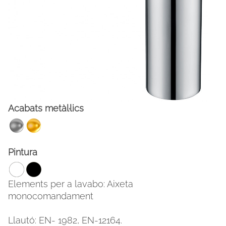
Acabats metàl·lics
FACEBOOK
INSTAGRAM
Pintura
CAT
ESP
ENG
FRA
Elements per a lavabo: Aixeta
monocomandament
Llautó: EN- 1982, EN-12164.