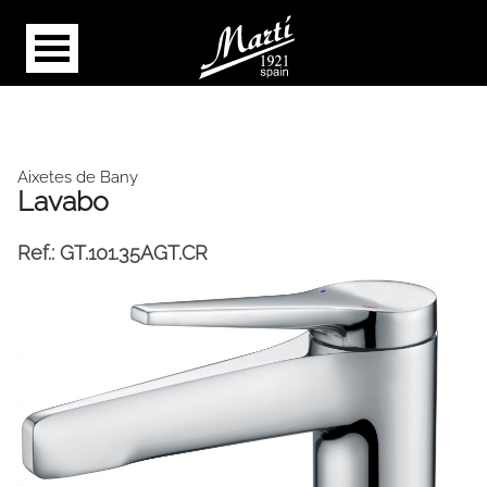
Aixetes de Bany
Lavabo
Ref.:
GT.101.35AGT.CR