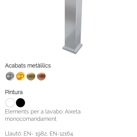
Acabats metàl·lics
FACEBOOK
INSTAGRAM
Pintura
CAT
ESP
ENG
FRA
Elements per a lavabo: Aixeta
monocomandament
Llautó: EN- 1982, EN-12164.