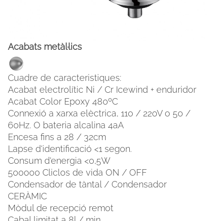
Acabats metàl·lics
Cuadre de caracteristiques:
Acabat electrolític Ni / Cr Icewind + enduridor
Acabat Color Epoxy 480ºC
Connexió a xarxa elèctrica, 110 / 220V o 50 /
60Hz. O bateria alcalina 4aA
Encesa fins a 28 / 32cm
Lapse d'identificació <1 segon.
Consum d'energia <0,5W
500000 Cliclos de vida ON / OFF
Condensador de tàntal / Condensador
CERÀMIC
Mòdul de recepció remot
Cabal limitat a 8l / min