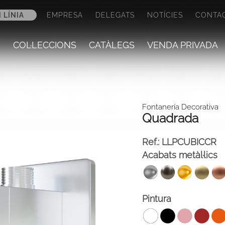
 LÍNIA
EMPRESA
DELEGATS
NOTÍCIES
CONTA
COL·LECCIONS
CATÀLEGS
VENDA PRIVADA
Fontanería Decorativa
Quadrada
Ref.:
LLPCUBICCR
Acabats metàl·lics
Pintura