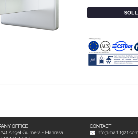
SOL·
ANY OFFICE
CONTACT
241 Àngel Guimerà - Manresa
info@marti1921.co