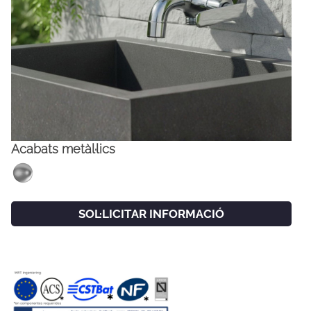
Acabats metàl·lics
FACEBOOK
INSTAGRAM
SOL·LICITAR INFORMACIÓ
CAT
ESP
ENG
FRA