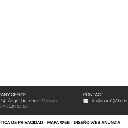
ANY OFFICE
CONTACT
241 Àngel Guimerà - Manresa
info@marti1921.co
4 93 189 04 04
ÍTICA DE PRIVACIDAD
-
MAPA WEB
-
DISEÑO WEB ANUNZIA