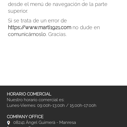
desde el menú de navegación de la parte
superior.
Si se trata de un error de
https://www.marti1921.com
no dude en
comunicárnoslo
. Gracias.
FACEBOOK
INSTAGRAM
CAT
ESP
ENG
FRA
HORARIO COMERCIAL
Nuestro horario comercial es:
Lunes-Viernes: 09:00h-13:00h / 15:00h-17:00h
COMPANY OFFICE
08241 Àngel Guimerà - Manresa