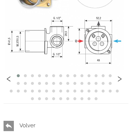
‹
›
Volver