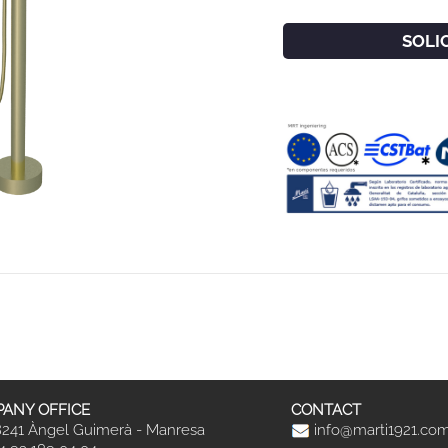
SOLI
ANY OFFICE
CONTACT
241 Àngel Guimerà - Manresa
info@marti1921.co