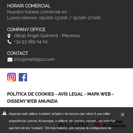
HORARI COMERCIAL
Nuestro horario comercial es:
Lunes-Viernes: 09:00h-13:00h / 15:00h-17:00h
COMPANY OFFICE
08241 Àngel Guimerà - Manresa
+34 93 189 04 04
CONTACT
info@marti1921.com
POLÍTICA DE COOKIES
-
AVÍS LEGAL
-
MAPA WEB
-
DISSENY WEB ANUNZIA
Aquesta web utilitza 'cookies' pròpies i de tercers per oferir-li una millor
experiència i servei. Al navegar, o utilitzar els nostres serveis, accepta l'ús
que fem de les 'cookies'. De tota manera, pot canviar la configuració de