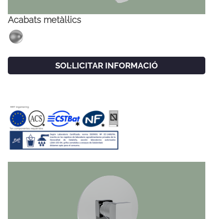
Acabats metàl·lics
SOL·LICITAR INFORMACIÓ
FACEBOOK
INSTAGRAM
CAT
ESP
ENG
FRA