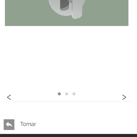
‹
›
Tornar