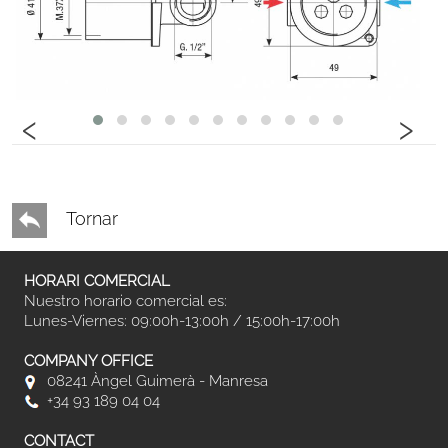
‹
›
Tornar
HORARI COMERCIAL
Nuestro horario comercial es:
Lunes-Viernes: 09:00h-13:00h / 15:00h-17:00h
COMPANY OFFICE
08241 Àngel Guimerà - Manresa
+34 93 189 04 04
CONTACT