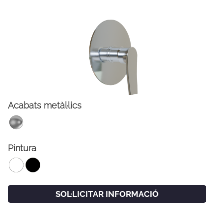
Acabats metàl·lics
FACEBOOK
INSTAGRAM
Pintura
CAT
ESP
ENG
FRA
SOL·LICITAR INFORMACIÓ