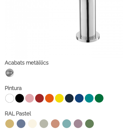
Acabats metàl·lics
FACEBOOK
INSTAGRAM
Pintura
CAT
ESP
ENG
FRA
RAL Pastel