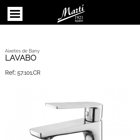
Aixetes de Bany
LAVABO
Ref.:
57.101.CR