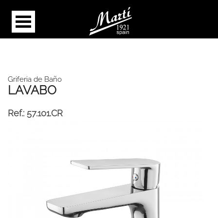
Griferia de Baño
LAVABO
Ref.:
57.101.CR