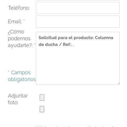
Teléfono:
Email:
*
¿Cómo
podemos
ayudarte?:
*
* Campos
obligatorios
FACEBOOK
INSTAGRAM
CAT
ESP
ENG
FRA
Adjuntar
foto: