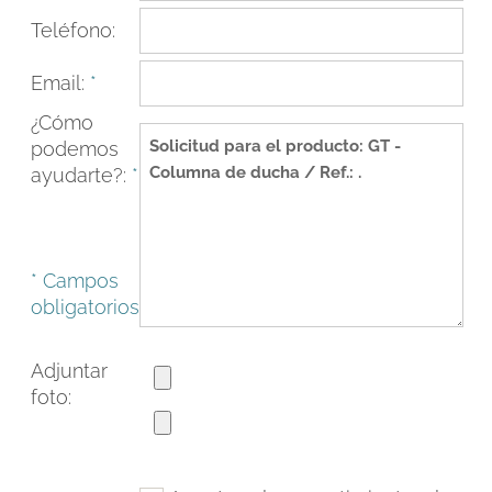
Teléfono:
Email:
*
¿Cómo
podemos
ayudarte?:
*
* Campos
obligatorios
FACEBOOK
INSTAGRAM
CAT
ESP
ENG
FRA
Adjuntar
foto: