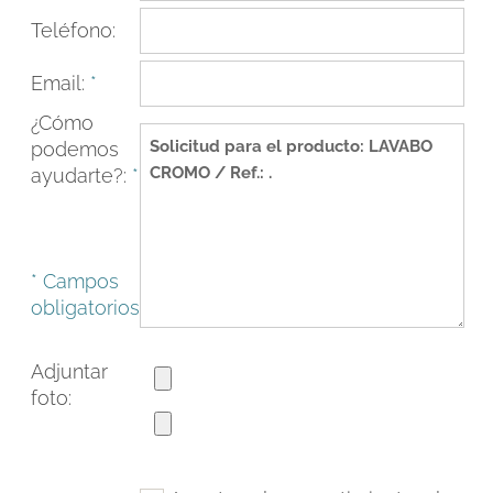
Teléfono:
Email:
*
¿Cómo
podemos
ayudarte?:
*
* Campos
obligatorios
FACEBOOK
INSTAGRAM
CAT
ESP
ENG
FRA
Adjuntar
foto: