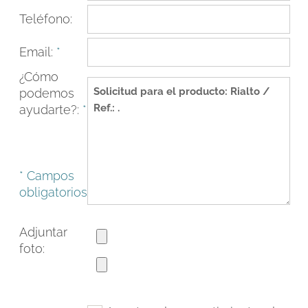
Teléfono:
Email:
*
¿Cómo
podemos
ayudarte?:
*
* Campos
obligatorios
FACEBOOK
INSTAGRAM
CAT
ESP
ENG
FRA
Adjuntar
foto: