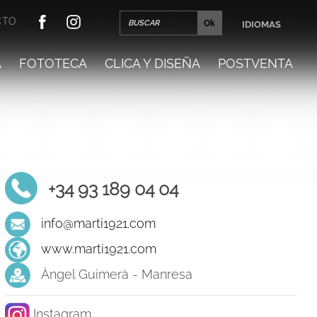
CTO
IDIOMAS
A
FOTOTECA
CLICA Y DISEÑA
POSTVENTA
+34 93 189 04 04
info@marti1921.com
www.marti1921.com
Àngel Guimerà - Manresa
Instagram