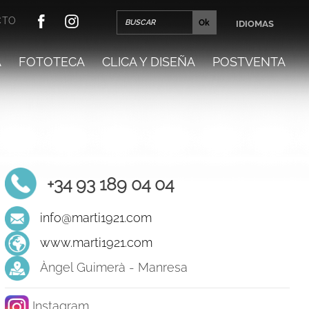
CTO
IDIOMAS
A
FOTOTECA
CLICA Y DISEÑA
POSTVENTA
+34 93 189 04 04
info@marti1921.com
www.marti1921.com
Àngel Guimerà - Manresa
Instagram