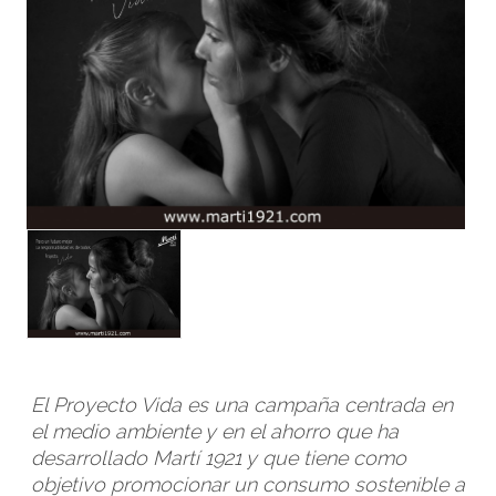
FACEBOOK
INSTAGRAM
CAT
ESP
ENG
FRA
El Proyecto Vida es una campaña centrada en
el medio ambiente y en el ahorro que ha
desarrollado Martí 1921 y que tiene como
objetivo promocionar un consumo sostenible a