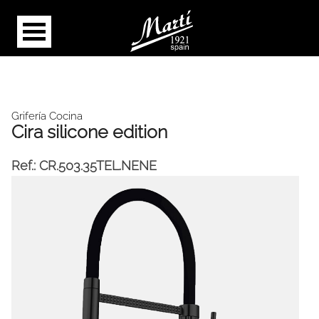
Grifería Cocina
Cira silicone edition
Ref.:
CR.503.35TEL.NENE