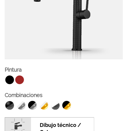
Pintura
FACEBOOK
INSTAGRAM
Combinaciones
CAT
ESP
ENG
FRA
Dibujo técnico /