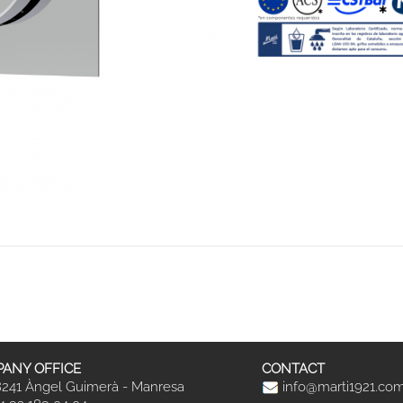
ANY OFFICE
CONTACT
241 Àngel Guimerà - Manresa
info@marti1921.co