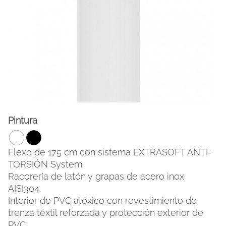
Pintura
FACEBOOK
INSTAGRAM
Flexo de 175 cm con sistema EXTRASOFT ANTI-
TORSIÓN System.
CAT
ESP
ENG
FRA
Racorería de latón y grapas de acero inox
AISI304.
Interior de PVC atóxico con revestimiento de
trenza téxtil reforzada y protección exterior de
PVC.