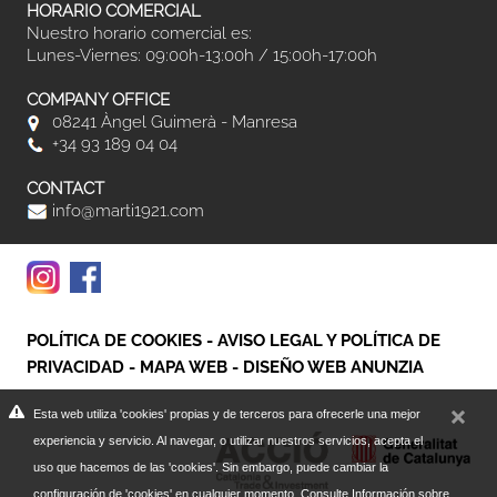
HORARIO COMERCIAL
Nuestro horario comercial es:
Lunes-Viernes: 09:00h-13:00h / 15:00h-17:00h
COMPANY OFFICE
08241 Àngel Guimerà - Manresa
+34 93 189 04 04
CONTACT
info@marti1921.com
POLÍTICA DE COOKIES
-
AVISO LEGAL Y POLÍTICA DE
PRIVACIDAD
-
MAPA WEB
-
DISEÑO WEB ANUNZIA
Esta web utiliza 'cookies' propias y de terceros para ofrecerle una mejor
experiencia y servicio. Al navegar, o utilizar nuestros servicios, acepta el
uso que hacemos de las 'cookies'. Sin embargo, puede cambiar la
configuración de 'cookies' en cualquier momento.
Consulte Información sobre