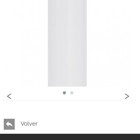
‹
›
Volver