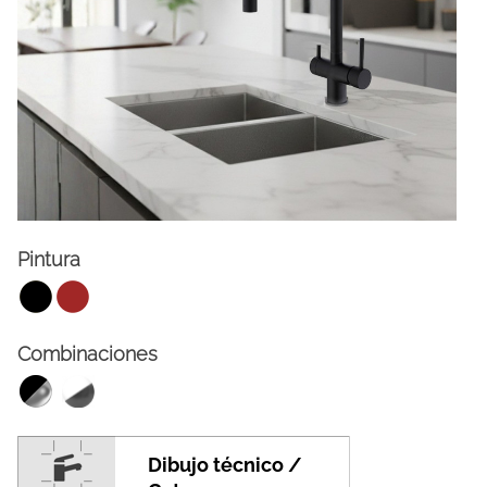
Pintura
FACEBOOK
INSTAGRAM
Combinaciones
CAT
ESP
ENG
FRA
Dibujo técnico /