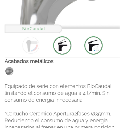
Acabados metálicos
FACEBOOK
INSTAGRAM
Equipado de serie con elementos BioCaudal
limitando el consumo de agua a 4 l/min. Sin
CAT
ESP
ENG
FRA
consumo de energia Innecesaria.
*Cartucho Cerámico Apertura2fases Ø35mm.
Reduciendo el consumo de agua y energía
innecesarios al frenar en una primera posición.