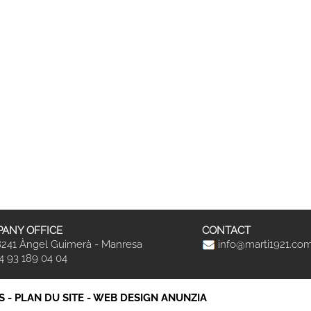
ANY OFFICE
CONTACT
241 Àngel Guimerà - Manresa
info@marti1921.co
4 93 189 04 04
S
-
PLAN DU SITE
-
WEB DESIGN ANUNZIA