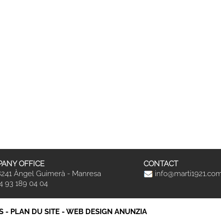
ANY OFFICE
CONTACT
241 Àngel Guimerà - Manresa
info@marti1921.co
4 93 189 04 04
S
-
PLAN DU SITE
-
WEB DESIGN ANUNZIA