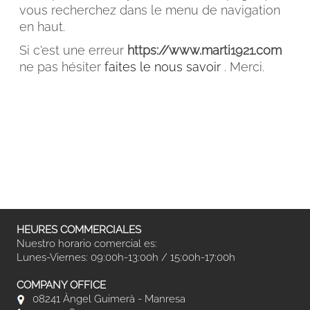
vous recherchez dans le menu de navigation
en haut.
Si c'est une erreur
https://www.marti1921.com
ne pas hésiter
faites le nous savoir
. Merci.
FACEBOOK
INSTAGRAM
CAT
ESP
ENG
FRA
HEURES COMMERCIALES
Nuestro horario comercial es:
Lunes-Viernes: 09:00h-13:00h / 15:00h-17:00h
COMPANY OFFICE
08241 Àngel Guimerà - Manresa