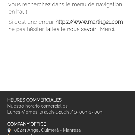
vous recherchez dans le menu de navigation
en haut.
Si c'est une erreur
https://www.marti1921.com
ne pas hésiter
faites le nous savoir
. Merci.
FACEBOOK
INSTAGRAM
CAT
ESP
ENG
FRA
HEURES COMMERCIALES
Nuestro horario comercial es:
Lunes-Viernes: 09:00h-13:00h / 15:00h-17:00h
COMPANY OFFICE
08241 Àngel Guimerà - Manresa