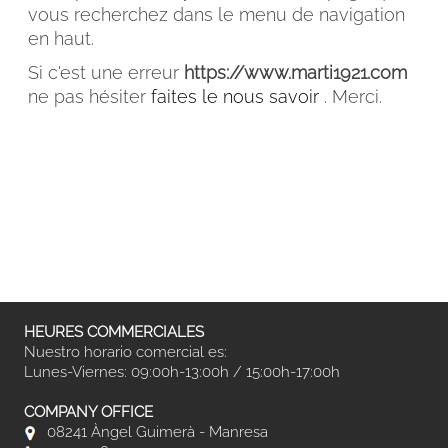
vous recherchez dans le menu de navigation
en haut.
Si c'est une erreur
https://www.marti1921.com
ne pas hésiter
faites le nous savoir
. Merci.
FACEBOOK
INSTAGRAM
CAT
ESP
ENG
FRA
HEURES COMMERCIALES
Nuestro horario comercial es:
Lunes-Viernes: 09:00h-13:00h / 15:00h-17:00h
COMPANY OFFICE
08241 Àngel Guimerà - Manresa