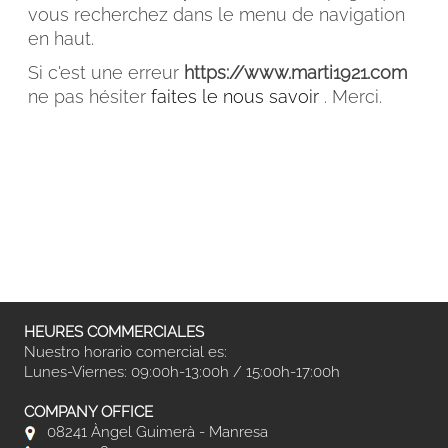
vous recherchez dans le menu de navigation
en haut.
Si c'est une erreur
https://www.marti1921.com
ne pas hésiter
faites le nous savoir
. Merci.
FACEBOOK
INSTAGRAM
CAT
ESP
ENG
FRA
HEURES COMMERCIALES
Nuestro horario comercial es:
Lunes-Viernes: 09:00h-13:00h / 15:00h-17:00h
COMPANY OFFICE
08241 Àngel Guimerà - Manresa